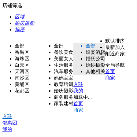
店铺筛选
区域
婚庆摄影
排序
默认排序
全部
全部
全部
最新加入
番禺区
餐饮美食
婚宴酒店
附近商家
海珠区
美丽女人
婚庆公司
白云区
生活服务
婚纱摄影
全局导航
天河区
汽车服务
其他相关
首页
南沙区
妈妈宝宝
商家
黄埔区
教育培训
入驻
花都区
婚庆摄影
我的
商务服务
加载中...
家装建材
首页
商家
入驻
邻惠团
我的