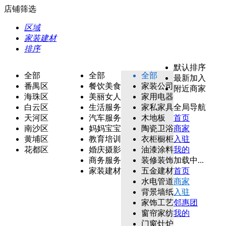
店铺筛选
区域
家装建材
排序
默认排序
全部
全部
全部
最新加入
番禺区
餐饮美食
家装公司
附近商家
海珠区
美丽女人
家用电器
白云区
生活服务
家私家具
全局导航
天河区
汽车服务
木地板
首页
南沙区
妈妈宝宝
陶瓷卫浴
商家
黄埔区
教育培训
衣柜橱柜
入驻
花都区
婚庆摄影
油漆涂料
我的
商务服务
装修装饰
加载中...
家装建材
五金建材
首页
水电管道
商家
背景墙纸
入驻
家饰工艺
邻惠团
窗帘家纺
我的
门窗灶炉