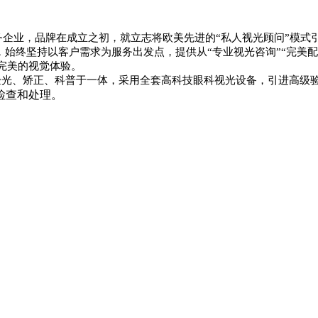
务企业，品牌在成立之
初，就立志将欧美先进的“私人视光顾问”
模式
，始终坚持以客户需求为
服务出发点，提供从“专业视光咨询”
“完美配
完美的视觉体验。
验光、矫正、科普于
一体，采用全套高科技眼科视光设备，引
进高级
检查和处理。