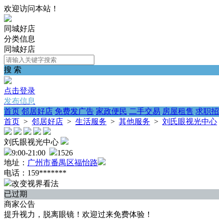
欢迎访问本站！
同城好店
分类信息
同城好店
搜 索
点击登录
发布信息
首页
邻居好店
免费发广告
家政便民
二手交易
房屋租售
求职招
首页
>
邻居好店
>
生活服务
>
其他服务
>
刘氏眼视光中心
刘氏眼视光中心
9:00-21:00
1526
地址：
广州市番禺区福怡路
电话：159*******
改变视界看法
已过期
商家公告
提升视力，脱离眼镜！欢迎过来免费体验！