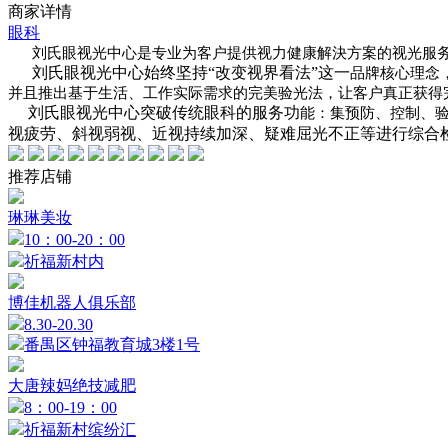
商家详情
眼科
刘氏眼视光中心是专业为客户提供视力健康
解決方案的视光服
刘氏眼视光中心始终坚持“改变视界看法”这一
品牌核心理念
并
且推出基于生活、工作实际需求的完美验
光法，让客户真正获得
刘氏眼视光中心突破传统眼科的服务功
能：集预防、控制、
视疲劳、斜视弱视、近视持续加深、疑难屈光不正等进行综合
推荐店铺
琳琳美妆
10：00-20：00
祈福新村内
博佳机器人俱乐部
8.30-20.30
番禺区钟福教育城3楼1号
大唐辣妈绝技减肥
8：00-19：00
祈福新村缤纷汇