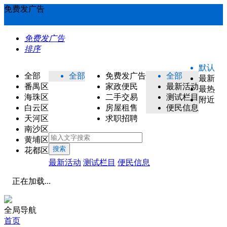
免费发广告
免费发广告
排序
默认
全部
全部
免费发广告
全部
最新
番禺区
家政便民
最新活动
最热
海珠区
二手交易
测试栏目
附近
白云区
房屋租售
便民信息
天河区
求职招聘
南沙区
黄埔区
搜索
花都区
最新活动
测试栏目
便民信息
正在加载...
全局导航
首页